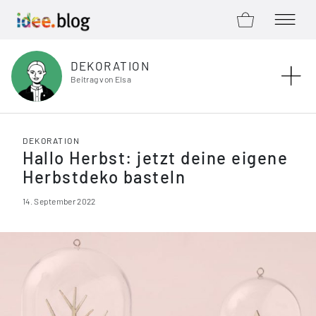
ZUM SHOP
MENÜ Ö
Zum Inhalt springen
DEKORATION
Beitrag von Elsa
DEKORATION
Hallo Herbst: jetzt deine eigene
Herbstdeko basteln
14. September 2022