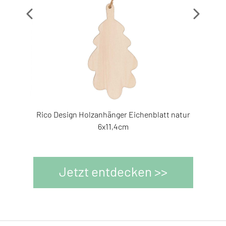
3180723
Rico Design Holzanhänger Eichenblatt natur
R
3359280
6x11,4cm
Jetzt entdecken >>