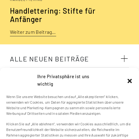
Handlettering: Stifte für
Anfänger
Weiter zum Beitrag…
ALLE NEUEN BEITRÄGE
SCHLAGWÖRTER
Ihre Privatsphäre ist uns
wichtig
Wenn Sie unsere Website besuchen und auf „Alle akzeptieren“ klicken,
verwenden wir Cookies, um Daten für aggregierte Statistiken über unsere
Website und Marketing-Kampagnen zu sammeln sowie personalisierte
Werbung auf Drittseiten und in sozialen Medien anzuzeigen.
Klicken Sie auf „Alle ablehnen“, verwenden wir Cookies ausschließlich, um die
Kontakt
Benutzerfreundlichkeit der Website sicherzustellen, die Reichweite im
Impressum
Rahmen aggregierter Statistiken zu messen und Ihre Auswahl für zukünftige