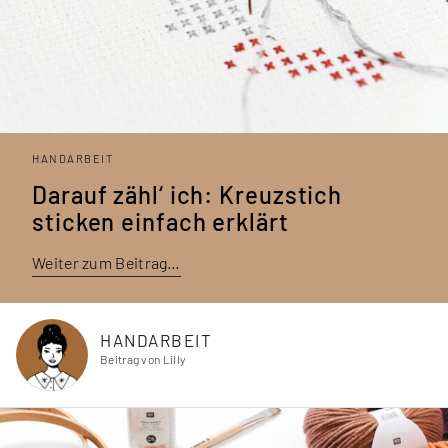
HANDARBEIT
Darauf zähl‘ ich: Kreuzstich
sticken einfach erklärt
Weiter zum Beitrag…
HANDARBEIT
Beitrag von Lilly