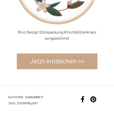
nz
Rico Design Stickpackung Läufer Gräserkranz
R
3383353
40x150cm
Jetzt entdecken >>
KATEGORIE:
HANDARBEIT
TAGS:
STICKPROJEKT