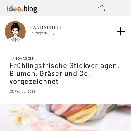
ZUM SHOP
MENÜ Ö
Zum Inhalt springen
HANDARBEIT
Beitrag von Lilly
HANDARBEIT
Frühlingsfrische Stickvorlagen:
Blumen, Gräser und Co.
vorgezeichnet
23. Februar 2025