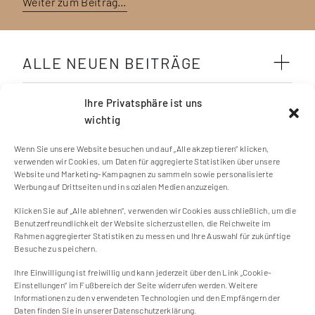
Weiter zum Beitrag…
ALLE NEUEN BEITRÄGE
SCHLAGWÖRTER
Ihre Privatsphäre ist uns
wichtig
Wenn Sie unsere Website besuchen und auf „Alle akzeptieren“ klicken,
verwenden wir Cookies, um Daten für aggregierte Statistiken über unsere
Website und Marketing-Kampagnen zu sammeln sowie personalisierte
Werbung auf Drittseiten und in sozialen Medien anzuzeigen.
Klicken Sie auf „Alle ablehnen“, verwenden wir Cookies ausschließlich, um die
Kontakt
Benutzerfreundlichkeit der Website sicherzustellen, die Reichweite im
Impressum
Rahmen aggregierter Statistiken zu messen und Ihre Auswahl für zukünftige
Besuche zu speichern.
Cookie Einstellungen
Datenschutzerklärung
Ihre Einwilligung ist freiwillig und kann jederzeit über den Link „Cookie-
Einstellungen“ im Fußbereich der Seite widerrufen werden. Weitere
Cookie-Richtlinie (EU)
Informationen zu den verwendeten Technologien und den Empfängern der
Daten finden Sie in unserer Datenschutzerklärung.