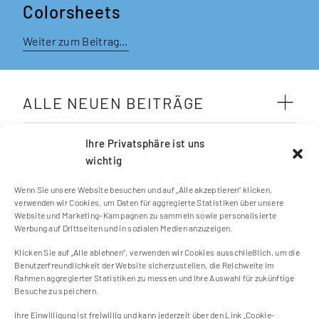
Colorsheets
Weiter zum Beitrag…
ALLE NEUEN BEITRÄGE
SCHLAGWÖRTER
Ihre Privatsphäre ist uns
wichtig
Wenn Sie unsere Website besuchen und auf „Alle akzeptieren“ klicken,
verwenden wir Cookies, um Daten für aggregierte Statistiken über unsere
Website und Marketing-Kampagnen zu sammeln sowie personalisierte
Werbung auf Drittseiten und in sozialen Medien anzuzeigen.
Klicken Sie auf „Alle ablehnen“, verwenden wir Cookies ausschließlich, um die
Kontakt
Benutzerfreundlichkeit der Website sicherzustellen, die Reichweite im
Impressum
Rahmen aggregierter Statistiken zu messen und Ihre Auswahl für zukünftige
Besuche zu speichern.
Cookie Einstellungen
Datenschutzerklärung
Ihre Einwilligung ist freiwillig und kann jederzeit über den Link „Cookie-