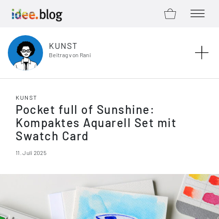
ZUM SHOP
MENÜ Ö
Zum Inhalt springen
KUNST
Beitrag von Rani
KUNST
Pocket full of Sunshine:
Kompaktes Aquarell Set mit
Swatch Card
11. Juli 2025