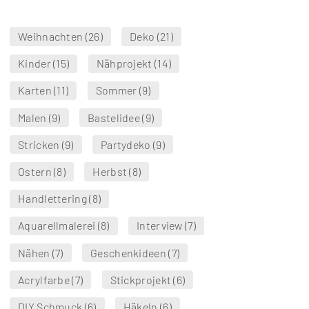
Weihnachten
(26)
Deko
(21)
Kinder
(15)
Nähprojekt
(14)
Karten
(11)
Sommer
(9)
Malen
(9)
Bastelidee
(9)
Stricken
(9)
Partydeko
(9)
Ostern
(8)
Herbst
(8)
Handlettering
(8)
Aquarellmalerei
(8)
Interview
(7)
Nähen
(7)
Geschenkideen
(7)
Acrylfarbe
(7)
Stickprojekt
(6)
DIY Schmuck
(6)
Häkeln
(6)