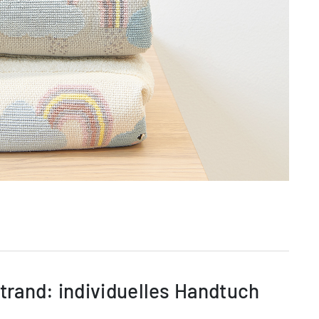
rand: indi­viduelles Hand­tuch