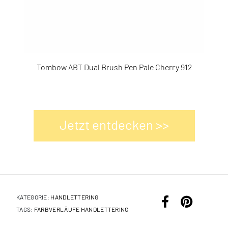
2973715
2973692
Tombow ABT Dual Brush Pen Pale Cherry 912
To
Jetzt entdecken >>
KATEGORIE:
HANDLETTERING
TAGS:
FARBVERLÄUFE
HANDLETTERING