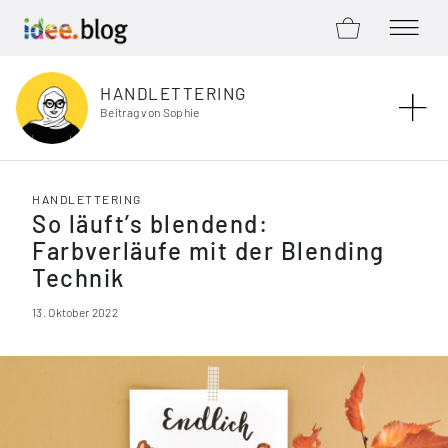
ZUM SHOP
MENÜ Ö
Zum Inhalt springen
HANDLETTERING
Beitrag von Sophie
HANDLETTERING
So läuft’s blendend:
Farbverläufe mit der Blending
Technik
13. Oktober 2022