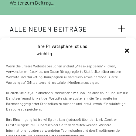
Weiter zum Beitrag…
ALLE NEUEN BEITRÄGE
SCHLAGWÖRTER
Ihre Privatsphäre ist uns
wichtig
Wenn Sie unsere Website besuchen und auf „Alle akzeptieren“ klicken,
verwenden wir Cookies, um Daten für aggregierte Statistiken über unsere
Website und Marketing-Kampagnen zu sammeln sowie personalisierte
Werbung auf Drittseiten und in sozialen Medien anzuzeigen.
Klicken Sie auf „Alle ablehnen“, verwenden wir Cookies ausschließlich, um die
Kontakt
Benutzerfreundlichkeit der Website sicherzustellen, die Reichweite im
Impressum
Rahmen aggregierter Statistiken zu messen und Ihre Auswahl für zukünftige
Besuche zu speichern.
Cookie Einstellungen
Datenschutzerklärung
Ihre Einwilligung ist freiwillig und kann jederzeit über den Link „Cookie-
Einstellungen“ im Fußbereich der Seite widerrufen werden. Weitere
Cookie-Richtlinie (EU)
Informationen zu den verwendeten Technologien und den Empfängern der
Daten finden Sie in unserer Datenschutzerklärung.