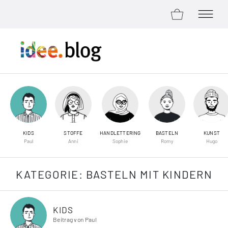
ZUM SHOP
MENÜ Ö
Zum Inhalt springen
KIDS
STOFFE
HANDLETTERING
BASTELN
KUNST
Paul
Anni
Sophie
Romy
Hugo
KATEGORIE:
BASTELN MIT KINDERN
KIDS
Beitrag von Paul