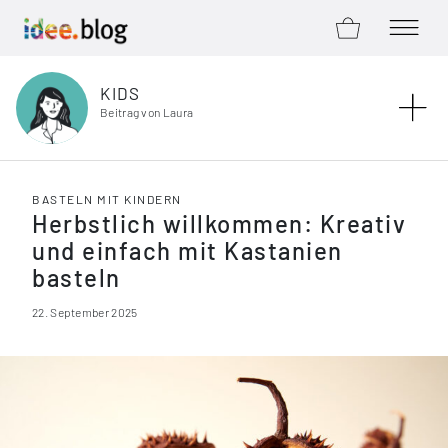
ZUM SHOP
MENÜ Ö
Zum Inhalt springen
KIDS
Beitrag von Laura
BASTELN MIT KINDERN
Herbstlich willkommen: Kreativ
und einfach mit Kastanien
basteln
22. September 2025