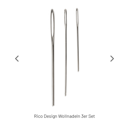
2707693
2908793
s
Rico Design Wollnadeln 3er Set