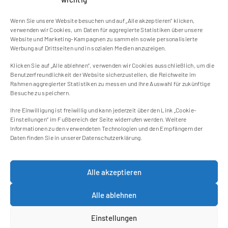
Wenn Sie unsere Website besuchen und auf „Alle akzeptieren“ klicken,
verwenden wir Cookies, um Daten für aggregierte Statistiken über unsere
Website und Marketing-Kampagnen zu sammeln sowie personalisierte
Werbung auf Drittseiten und in sozialen Medien anzuzeigen.
Klicken Sie auf „Alle ablehnen“, verwenden wir Cookies ausschließlich, um die
Kontakt
Benutzerfreundlichkeit der Website sicherzustellen, die Reichweite im
Impressum
Rahmen aggregierter Statistiken zu messen und Ihre Auswahl für zukünftige
Besuche zu speichern.
Cookie Einstellungen
Datenschutzerklärung
Ihre Einwilligung ist freiwillig und kann jederzeit über den Link „Cookie-
Einstellungen“ im Fußbereich der Seite widerrufen werden. Weitere
Cookie-Richtlinie (EU)
Informationen zu den verwendeten Technologien und den Empfängern der
Daten finden Sie in unserer Datenschutzerklärung.
Newsletter
Alle akzeptieren
Jetzt zum Newsletter anmelden und keine
neuen Blogbeiträge mehr verpassen!
Alle ablehnen
Weiter
Einstellungen