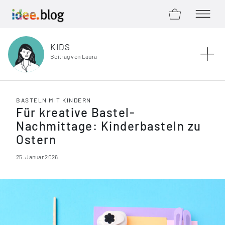
ZUM SHOP
MENÜ Ö
Zum Inhalt springen
KIDS
Beitrag von Laura
BASTELN MIT KINDERN
Für kreative Bastel-
Nachmittage: Kinderbasteln zu
Ostern
25. Januar 2026