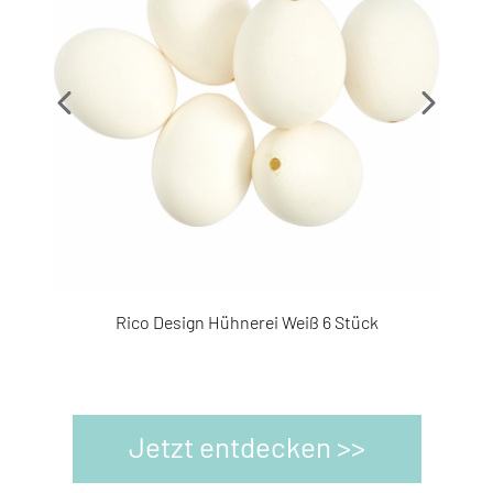
3771860
10
Rico Design Hühnerei Weiß 6 Stück
Ric
Jetzt entdecken >>