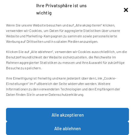
SCHLAGWÖRTER
Ihre Privatsphäre ist uns
wichtig
Wenn Sie unsere Website besuchen und auf „Alle akzeptieren“ klicken,
verwenden wir Cookies, um Daten für aggregierte Statistiken über unsere
Website und Marketing-Kampagnen zu sammeln sowie personalisierte
Werbung auf Drittseiten und in sozialen Medien anzuzeigen.
Klicken Sie auf „Alle ablehnen“, verwenden wir Cookies ausschließlich, um die
Kontakt
Benutzerfreundlichkeit der Website sicherzustellen, die Reichweite im
Impressum
Rahmen aggregierter Statistiken zu messen und Ihre Auswahl für zukünftige
Besuche zu speichern.
Cookie Einstellungen
Datenschutzerklärung
Ihre Einwilligung ist freiwillig und kann jederzeit über den Link „Cookie-
Einstellungen“ im Fußbereich der Seite widerrufen werden. Weitere
Cookie-Richtlinie (EU)
Informationen zu den verwendeten Technologien und den Empfängern der
Daten finden Sie in unserer Datenschutzerklärung.
Newsletter
Alle akzeptieren
Jetzt zum Newsletter anmelden und keine
neuen Blogbeiträge mehr verpassen!
Alle ablehnen