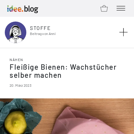
ZUM SHOP
MENÜ Ö
Zum Inhalt springen
STOFFE
Beitrag von Anni
NÄHEN
Fleißige Bienen: Wachstücher
selber machen
20. März 2023