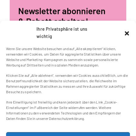
Ihre Privatsphäre ist uns
wichtig
Wenn Sie unsere Website besuchen und auf „Alle akzeptieren“ klicken,
verwenden wir Cookies, um Daten für aggregierte Statistiken über unsere
Website und Marketing-Kampagnen zu sammeln sowie personalisierte
Werbung auf Drittseiten und in sozialen Medien anzuzeigen.
Klicken Sie auf „Alle ablehnen“, verwenden wir Cookies ausschließlich, um die
Benutzerfreundlichkeit der Website sicherzustellen, die Reichweite im
Kontakt
Rahmen aggregierter Statistiken zu messen und Ihre Auswahl für zukünftige
Besuche zu speichern.
Impressum
Ihre Einwilligung ist freiwillig und kann jederzeit über den Link „Cookie-
Cookie Einstellungen
Einstellungen“ im Fußbereich der Seite widerrufen werden. Weitere
Datenschutzerklärung
Informationen zu den verwendeten Technologien und den Empfängern der
Daten finden Sie in unserer Datenschutzerklärung.
Cookie-Richtlinie (EU)