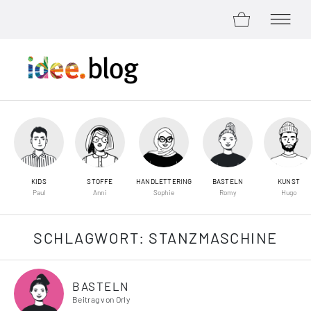
ZUM SHOP
MENÜ Ö
Zum Inhalt springen
KIDS
STOFFE
HANDLETTERING
BASTELN
KUNST
Paul
Anni
Sophie
Romy
Hugo
SCHLAGWORT:
STANZMASCHINE
BASTELN
Beitrag von Orly