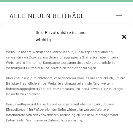
ALLE NEUEN BEITRÄGE
SCHLAGWÖRTER
Ihre Privatsphäre ist uns
wichtig
Wenn Sie unsere Website besuchen und auf „Alle akzeptieren“ klicken,
verwenden wir Cookies, um Daten für aggregierte Statistiken über unsere
Website und Marketing-Kampagnen zu sammeln sowie personalisierte
Werbung auf Drittseiten und in sozialen Medien anzuzeigen.
Klicken Sie auf „Alle ablehnen“, verwenden wir Cookies ausschließlich, um die
Kontakt
Benutzerfreundlichkeit der Website sicherzustellen, die Reichweite im
Impressum
Rahmen aggregierter Statistiken zu messen und Ihre Auswahl für zukünftige
Besuche zu speichern.
Cookie Einstellungen
Datenschutzerklärung
Ihre Einwilligung ist freiwillig und kann jederzeit über den Link „Cookie-
Einstellungen“ im Fußbereich der Seite widerrufen werden. Weitere
Cookie-Richtlinie (EU)
Informationen zu den verwendeten Technologien und den Empfängern der
Daten finden Sie in unserer Datenschutzerklärung.