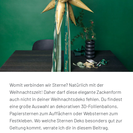
Womit verbinden wir Sterne? Natürlich mit der
Weihnachtszeit! Daher darf diese elegante Zackenform
auch nicht in deiner Weihnachtsdeko fehlen. Du findest
eine große Auswahl an dekorativen 3D-Follienballons,
Papiersternen zum Auffächern oder Websternen zum
Festkleben. Wo welche Sternen Deko besonders gut zur
Geltung kommt, verrate ich dir in diesem Beitrag.