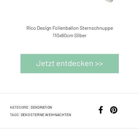
3545744
cm
Rico Design Folienballon Sternschnuppe
Ri
3545690
110x60cm Silber
Jetzt entdecken >>
KATEGORIE:
DEKORATION
TAGS:
DEKO
STERNE
WEIHNACHTEN