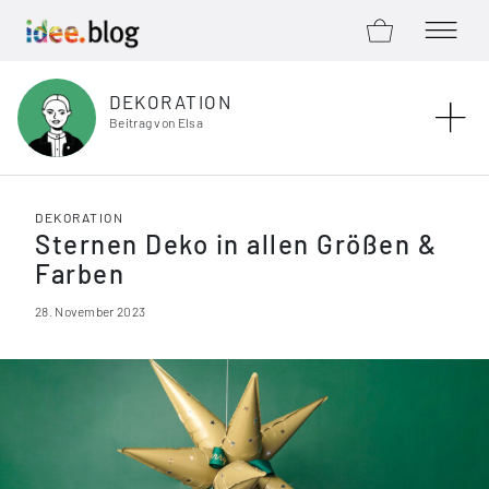
ZUM SHOP
MENÜ Ö
Zum Inhalt springen
DEKORATION
Beitrag von Elsa
DEKORATION
Sternen Deko in allen Größen &
Farben
28. November 2023