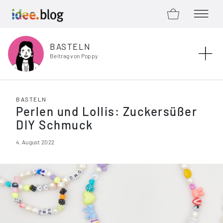
ZUM SHOP
MENÜ Ö
Zum Inhalt springen
BASTELN
Beitrag von Poppy
BASTELN
Perlen und Lollis: Zuckersüßer
DIY Schmuck
4. August 2022