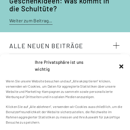
Geschenkideen: Was kommt in
die Schultüte?
Weiter zum Beitrag…
ALLE NEUEN BEITRÄGE
SCHLAGWÖRTER
Ihre Privatsphäre ist uns
wichtig
Wenn Sie unsere Website besuchen und auf „Alle akzeptieren“ klicken,
verwenden wir Cookies, um Daten für aggregierte Statistiken über unsere
Website und Marketing-Kampagnen zu sammeln sowie personalisierte
Werbung auf Drittseiten und in sozialen Medien anzuzeigen.
Klicken Sie auf „Alle ablehnen“, verwenden wir Cookies ausschließlich, um die
Kontakt
Benutzerfreundlichkeit der Website sicherzustellen, die Reichweite im
Impressum
Rahmen aggregierter Statistiken zu messen und Ihre Auswahl für zukünftige
Besuche zu speichern.
Cookie Einstellungen