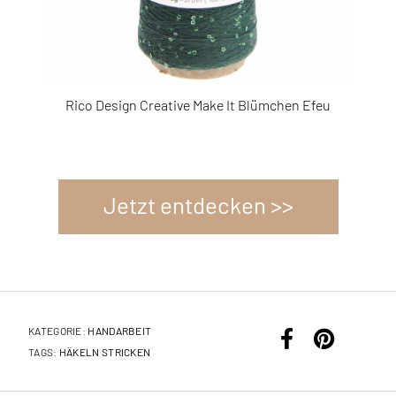
3678275
3726327
er
Rico Design Creative Make It Blümchen Efeu
R
Jetzt entdecken >>
KATEGORIE:
HANDARBEIT
TAGS:
HÄKELN
STRICKEN