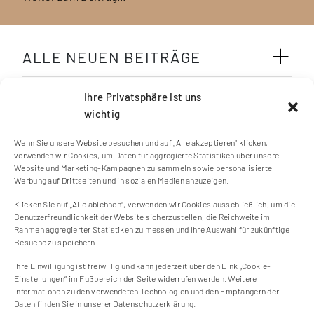
ALLE NEUEN BEITRÄGE
SCHLAGWÖRTER
Ihre Privatsphäre ist uns
wichtig
Wenn Sie unsere Website besuchen und auf „Alle akzeptieren“ klicken,
verwenden wir Cookies, um Daten für aggregierte Statistiken über unsere
Website und Marketing-Kampagnen zu sammeln sowie personalisierte
Werbung auf Drittseiten und in sozialen Medien anzuzeigen.
Klicken Sie auf „Alle ablehnen“, verwenden wir Cookies ausschließlich, um die
Kontakt
Benutzerfreundlichkeit der Website sicherzustellen, die Reichweite im
Impressum
Rahmen aggregierter Statistiken zu messen und Ihre Auswahl für zukünftige
Besuche zu speichern.
Cookie Einstellungen
Datenschutzerklärung
Ihre Einwilligung ist freiwillig und kann jederzeit über den Link „Cookie-
Einstellungen“ im Fußbereich der Seite widerrufen werden. Weitere
Cookie-Richtlinie (EU)
Informationen zu den verwendeten Technologien und den Empfängern der
Daten finden Sie in unserer Datenschutzerklärung.