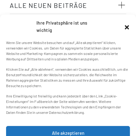
ALLE NEUEN BEITRÄGE
SCHLAGWÖRTER
Ihre Privatsphäre ist uns
wichtig
Wenn Sie unsere Website besuchen und auf „Alle akzeptieren“ klicken,
verwenden wir Cookies, um Daten für aggregierte Statistiken über unsere
Website und Marketing-Kampagnen zu sammeln sowie personalisierte
Werbung auf Drittseiten und in sozialen Medien anzuzeigen.
Klicken Sie auf „Alle ablehnen“, verwenden wir Cookies ausschließlich, um die
Kontakt
Benutzerfreundlichkeit der Website sicherzustellen, die Reichweite im
Impressum
Rahmen aggregierter Statistiken zu messen und Ihre Auswahl für zukünftige
Besuche zu speichern.
Cookie Einstellungen
Datenschutzerklärung
Ihre Einwilligung ist freiwillig und kann jederzeit über den Link „Cookie-
Einstellungen“ im Fußbereich der Seite widerrufen werden. Weitere
Cookie-Richtlinie (EU)
Informationen zu den verwendeten Technologien und den Empfängern der
Daten finden Sie in unserer Datenschutzerklärung.
Newsletter
Alle akzeptieren
Jetzt zum Newsletter anmelden und keine