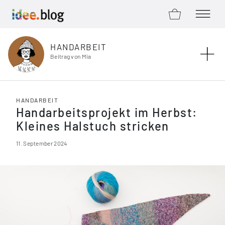
ZUM SHOP
MENÜ Ö
Zum Inhalt springen
HANDARBEIT
Beitrag von Mia
HANDARBEIT
Handarbeitsprojekt im Herbst:
Kleines Halstuch stricken
11. September 2024