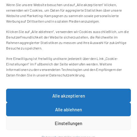
Wenn Sie unsere Website besuchen und auf „Alle akzeptieren“ klicken,
verwenden wir Cookies, um Daten für aggregierte Statistiken über unsere
Website und Marketing-Kampagnen zu sammeln sowie personalisierte
Werbung auf Drittseiten und in sozialen Medien anzuzeigen.
Klicken Sie auf „Alle ablehnen“, verwenden wir Cookies ausschließlich, um die
Kontakt
Benutzerfreundlichkeit der Website sicherzustellen, die Reichweite im
Impressum
Rahmen aggregierter Statistiken zu messen und Ihre Auswahl für zukünftige
Besuche zu speichern.
Cookie Einstellungen
Datenschutzerklärung
Ihre Einwilligung ist freiwillig und kann jederzeit über den Link „Cookie-
Einstellungen“ im Fußbereich der Seite widerrufen werden. Weitere
Cookie-Richtlinie (EU)
Informationen zu den verwendeten Technologien und den Empfängern der
Daten finden Sie in unserer Datenschutzerklärung.
Newsletter
Alle akzeptieren
Jetzt zum Newsletter anmelden und keine
neuen Blogbeiträge mehr verpassen!
Alle ablehnen
Weiter
Einstellungen