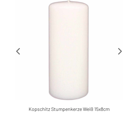
171981
406062
Kopschitz Stumpenkerze Weiß 15x8cm
K