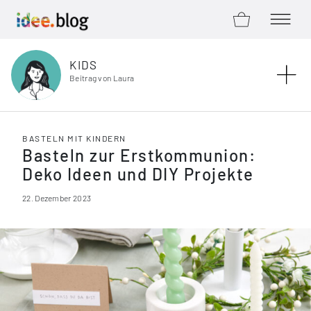
ZUM SHOP
MENÜ Ö
Zum Inhalt springen
KIDS
Beitrag von Laura
BASTELN MIT KINDERN
Basteln zur Erstkommunion:
Deko Ideen und DIY Projekte
22. Dezember 2023