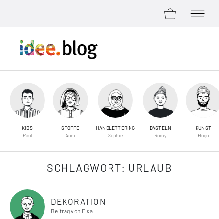
ZUM SHOP
MENÜ Ö
Zum Inhalt springen
KIDS
STOFFE
HANDLETTERING
BASTELN
KUNST
Paul
Anni
Sophie
Romy
Hugo
SCHLAGWORT:
URLAUB
DEKORATION
Beitrag von Elsa