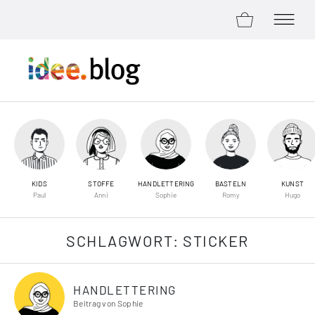
ZUM SHOP
MENÜ Ö
Zum Inhalt springen
KIDS
STOFFE
HANDLETTERING
BASTELN
KUNST
Paul
Anni
Sophie
Romy
Hugo
SCHLAGWORT:
STICKER
HANDLETTERING
Beitrag von Sophie