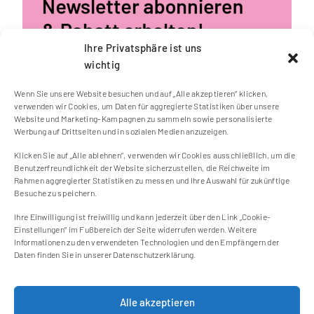
Ihre Privatsphäre ist uns
wichtig
Wenn Sie unsere Website besuchen und auf „Alle akzeptieren“ klicken,
verwenden wir Cookies, um Daten für aggregierte Statistiken über unsere
Website und Marketing-Kampagnen zu sammeln sowie personalisierte
Werbung auf Drittseiten und in sozialen Medien anzuzeigen.
Klicken Sie auf „Alle ablehnen“, verwenden wir Cookies ausschließlich, um die
Benutzerfreundlichkeit der Website sicherzustellen, die Reichweite im
Kontakt
Rahmen aggregierter Statistiken zu messen und Ihre Auswahl für zukünftige
Besuche zu speichern.
Impressum
Ihre Einwilligung ist freiwillig und kann jederzeit über den Link „Cookie-
Cookie Einstellungen
Einstellungen“ im Fußbereich der Seite widerrufen werden. Weitere
Datenschutzerklärung
Informationen zu den verwendeten Technologien und den Empfängern der
Daten finden Sie in unserer Datenschutzerklärung.
Cookie-Richtlinie (EU)
Alle akzeptieren
Newsletter