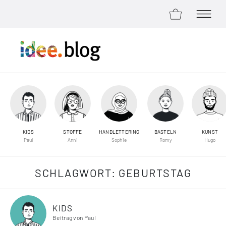
ZUM SHOP
MENÜ Ö
Zum Inhalt springen
KIDS
STOFFE
HANDLETTERING
BASTELN
KUNST
Paul
Anni
Sophie
Romy
Hugo
SCHLAGWORT:
GEBURTSTAG
KIDS
Beitrag von Paul