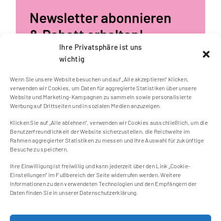
Ihre Privatsphäre ist uns
wichtig
Wenn Sie unsere Website besuchen und auf „Alle akzeptieren“ klicken,
verwenden wir Cookies, um Daten für aggregierte Statistiken über unsere
Website und Marketing-Kampagnen zu sammeln sowie personalisierte
Werbung auf Drittseiten und in sozialen Medien anzuzeigen.
Klicken Sie auf „Alle ablehnen“, verwenden wir Cookies ausschließlich, um die
Benutzerfreundlichkeit der Website sicherzustellen, die Reichweite im
Kontakt
Rahmen aggregierter Statistiken zu messen und Ihre Auswahl für zukünftige
Besuche zu speichern.
Impressum
Ihre Einwilligung ist freiwillig und kann jederzeit über den Link „Cookie-
Cookie Einstellungen
Einstellungen“ im Fußbereich der Seite widerrufen werden. Weitere
Datenschutzerklärung
Informationen zu den verwendeten Technologien und den Empfängern der
Daten finden Sie in unserer Datenschutzerklärung.
Cookie-Richtlinie (EU)