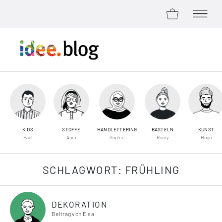
ZUM SHOP
MENÜ Ö
Zum Inhalt springen
KIDS
STOFFE
HANDLETTERING
BASTELN
KUNST
Paul
Anni
Sophie
Romy
Hugo
SCHLAGWORT:
FRÜHLING
DEKORATION
Beitrag von Elsa