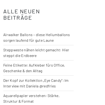
ALLE NEUEN
BEITRÄGE
Airwalker Ballons – diese Heliumballons
sorgen laufend für gute Laune
Steppweste nähen leicht gemacht: Hier
steppt die Erdbeere
Feine Etikette: Aufkleber fürs Office,
Geschenke & den Alltag
Der Kopf zur Kollektion „Eye Candy“: Im
Interview mit Daniela @redfries
Aquarellpapier verstehen: Stärke,
Struktur & Format