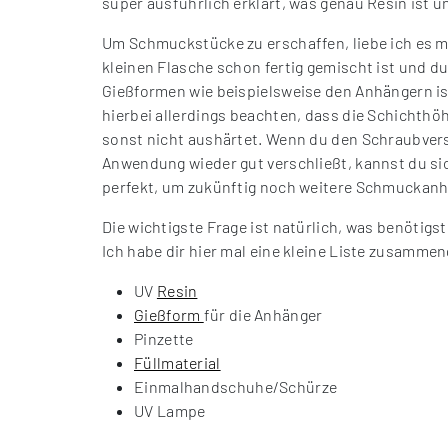
super ausführlich erklärt, was genau Resin ist u
Um Schmuckstücke zu erschaffen, liebe ich es mit
kleinen Flasche schon fertig gemischt ist und du
Gießformen wie beispielsweise den Anhängern ist
hierbei allerdings beachten, dass die Schichthö
sonst nicht aushärtet. Wenn du den Schraubver
Anwendung wieder gut verschließt, kannst du sic
perfekt, um zukünftig noch weitere Schmuckanh
Die wichtigste Frage ist natürlich, was benötigst
Ich habe dir hier mal eine kleine Liste zusammen
UV
Resin
Gießform
für die Anhänger
Pinzette
Füllmaterial
Einmalhandschuhe/Schürze
UV Lampe