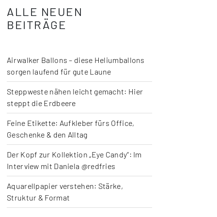
ALLE NEUEN
BEITRÄGE
Airwalker Ballons – diese Heliumballons
sorgen laufend für gute Laune
Steppweste nähen leicht gemacht: Hier
steppt die Erdbeere
Feine Etikette: Aufkleber fürs Office,
Geschenke & den Alltag
Der Kopf zur Kollektion „Eye Candy“: Im
Interview mit Daniela @redfries
Aquarellpapier verstehen: Stärke,
Struktur & Format