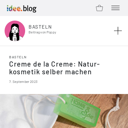
ZUM SHOP
MENÜ Ö
Zum Inhalt springen
BASTELN
Beitrag von Poppy
BASTELN
Creme de la Creme: Natur­
kosmetik selber machen
7. September 2023