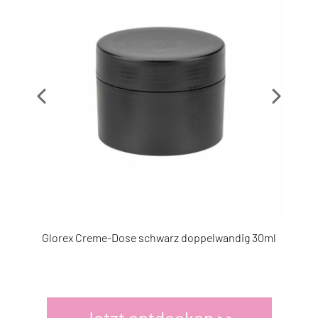
6817
3566879
Glorex Creme-Dose schwarz doppelwandig 30ml
Jetzt entdecken >>