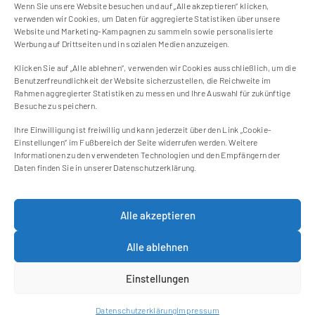
1
2
3
Wenn Sie unsere Website besuchen und auf „Alle akzeptieren“ klicken,
verwenden wir Cookies, um Daten für aggregierte Statistiken über unsere
Website und Marketing-Kampagnen zu sammeln sowie personalisierte
Werbung auf Drittseiten und in sozialen Medien anzuzeigen.
Klicken Sie auf „Alle ablehnen“, verwenden wir Cookies ausschließlich, um die
Benutzerfreundlichkeit der Website sicherzustellen, die Reichweite im
Kontakt
Rahmen aggregierter Statistiken zu messen und Ihre Auswahl für zukünftige
Besuche zu speichern.
Impressum
Ihre Einwilligung ist freiwillig und kann jederzeit über den Link „Cookie-
Cookie Einstellungen
Einstellungen“ im Fußbereich der Seite widerrufen werden. Weitere
Datenschutzerklärung
Informationen zu den verwendeten Technologien und den Empfängern der
Daten finden Sie in unserer Datenschutzerklärung.
Cookie-Richtlinie (EU)
Alle akzeptieren
Newsletter
Jetzt zum Newsletter anmelden und keine
Alle ablehnen
neuen Blogbeiträge mehr verpassen!
Einstellungen
Weiter
Datenschutzerklärung
Impressum