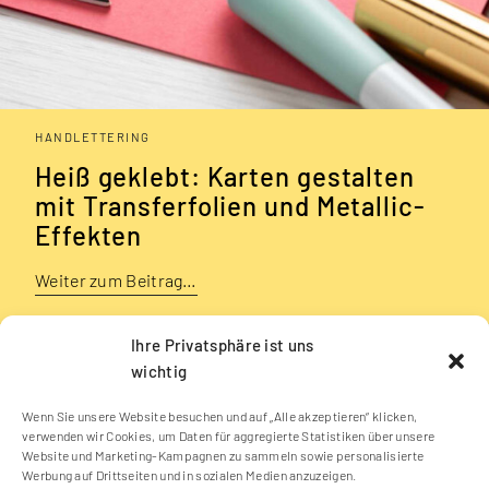
HANDLETTERING
Heiß geklebt: Karten gestalten
mit Transferfolien und Metallic-
Effekten
Weiter zum Beitrag…
Ihre Privatsphäre ist uns
wichtig
1
2
3
4
Wenn Sie unsere Website besuchen und auf „Alle akzeptieren“ klicken,
verwenden wir Cookies, um Daten für aggregierte Statistiken über unsere
Website und Marketing-Kampagnen zu sammeln sowie personalisierte
Werbung auf Drittseiten und in sozialen Medien anzuzeigen.